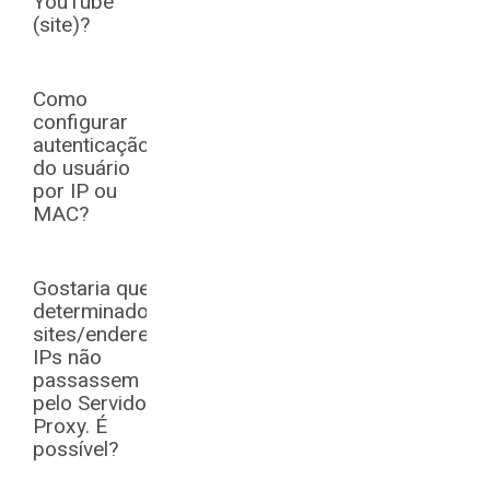
YouTube
(site)?
Como
configurar
autenticação
do usuário
por IP ou
MAC?
Gostaria que
determinados
sites/endereços
IPs não
passassem
pelo Servidor
Proxy. É
possível?