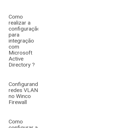
Como
realizar a
configuração
para
integração
com
Microsoft
Active
Directory ?
Configurando
redes VLANs
no Winco
Firewall
Como
configurar a