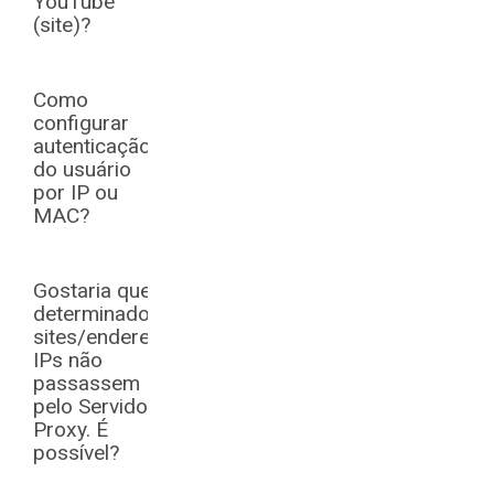
YouTube
(site)?
Como
configurar
autenticação
do usuário
por IP ou
MAC?
Gostaria que
determinados
sites/endereços
IPs não
passassem
pelo Servidor
Proxy. É
possível?