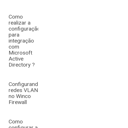
Como
realizar a
configuração
para
integração
com
Microsoft
Active
Directory ?
Configurando
redes VLANs
no Winco
Firewall
Como
configurar a