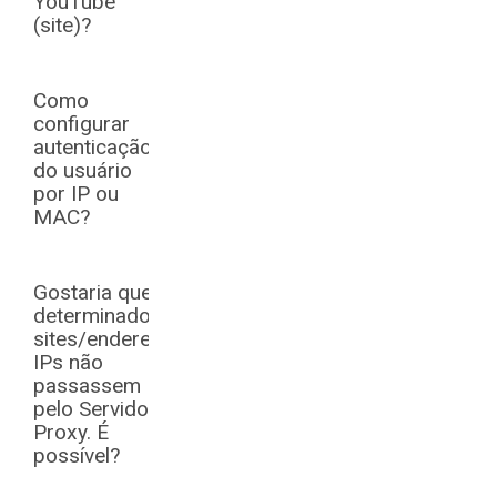
YouTube
(site)?
Como
configurar
autenticação
do usuário
por IP ou
MAC?
Gostaria que
determinados
sites/endereços
IPs não
passassem
pelo Servidor
Proxy. É
possível?