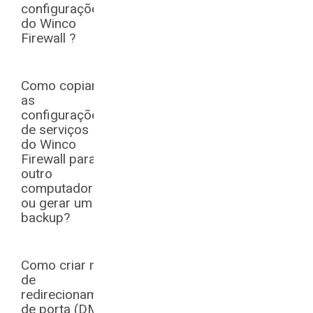
configurações
do Winco
Firewall ?
Como copiar
as
configurações
de serviços
do Winco
Firewall para
outro
computador
ou gerar um
backup?
Como criar regra
de
redirecionamento
de porta (DMZ) ?