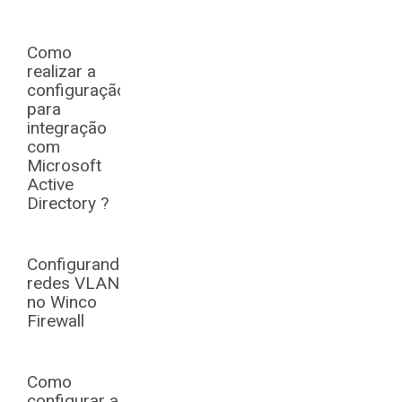
Como
realizar a
configuração
para
integração
com
Microsoft
Active
Directory ?
Configurando
redes VLANs
no Winco
Firewall
Como
configurar a