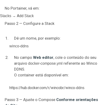
No Portainer, vá em:
Add
Stacks →
Stack
Passo 2 — Configure a Stack
Dê um nome, por exemplo:
winco-ddns
No campo
Web editor
, cole o conteúdo do seu
arquivo
referente ao Winco
docker-compose.yml
DDNS.
O container está disponível em:
https:
/hub.docker.com/r
/wincobr/winco
/
-ddns
Passo 3 — Ajuste o Compose
Conforme orientações