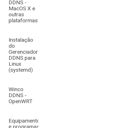
DDNS -
MacOS X e
outras
plataformas
Instalação
do
Gerenciador
DDNS para
Linux
(systemd)
Winco
DDNS -
OpenWRT
Equipamentos
e programas